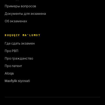
Примеры вопросов
Документы для экзамена
Об экзаменах
HUQUQIY MA'LUMOT
Где сдать экзамен
Про РВП
Про гражданство
Про патент
Aloqa
Maxfiylik siyosati