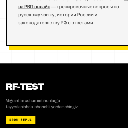
на РВП онлайн
— тренировочные вопросы по
русскому языку, истории России и
законодательству РФ с ответами.
RF-TEST
Migrantlar uchun imtihonlarga
tayyorlanishda ishonchli yordamchingiz.
100%
BEPUL