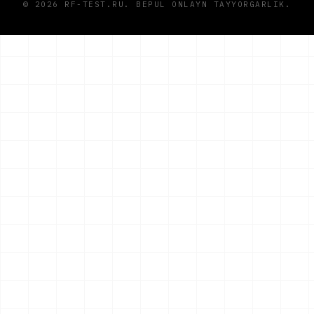
© 2026 RF-TEST.RU. BEPUL ONLAYN TAYYORGARLIK.