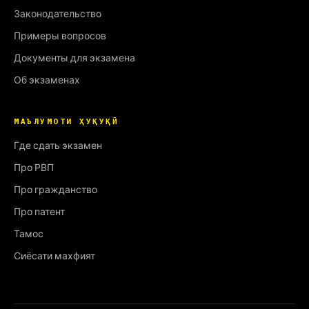
Законодательство
Примеры вопросов
Документы для экзамена
Об экзаменах
МАЪЛУМОТИ ҲУҚУҚӢ
Где сдать экзамен
Про РВП
Про гражданство
Про патент
Тамос
Сиёсати махфият