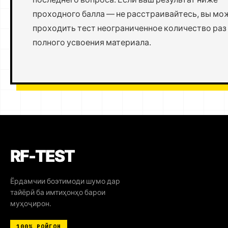
проходного балла — не расстраивайтесь, вы мо
проходить тест неограниченное количество раз
полного усвоения материала.
RF-TEST
Ёрдамчии боэтимоди шумо дар
тайёрӣ ба имтиҳонҳо барои
муҳоҷирон.
100%
РОЙГОН