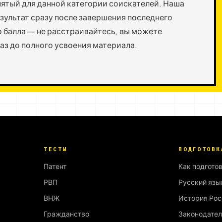
нятый для данной категории соискателей. Наша
зультат сразу после завершения последнего
о балла — не расстраивайтесь, вы можете
аз до полного усвоения материала.
ТЕСТЫ
ПОДГОТОВК
Патент
Как подгото
РВП
Русский язы
ВНЖ
История Рос
Гражданство
Законодател