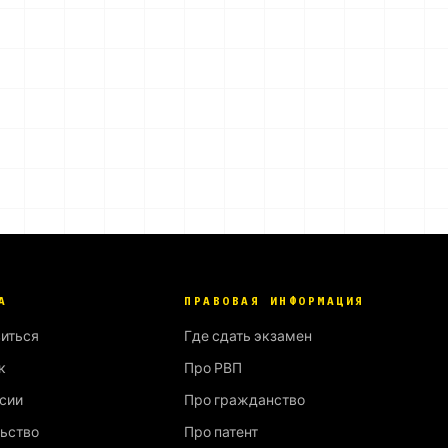
А
ПРАВОВАЯ ИНФОРМАЦИЯ
виться
Где сдать экзамен
к
Про РВП
сии
Про гражданство
ьство
Про патент