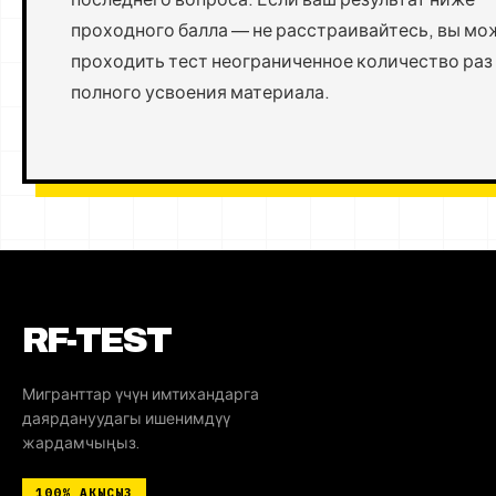
проходного балла — не расстраивайтесь, вы мо
проходить тест неограниченное количество раз
полного усвоения материала.
RF-TEST
Мигранттар үчүн имтихандарга
даярдануудагы ишенимдүү
жардамчыңыз.
100%
АКЫСЫЗ