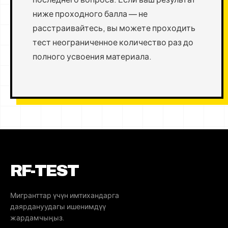
ниже проходного балла — не
расстраивайтесь, вы можете проходить
тест неограниченное количество раз до
полного усвоения материала.
RF-TEST
Мигранттар үчүн имтихандарга
даярдануудагы ишенимдүү
жардамчыңыз.