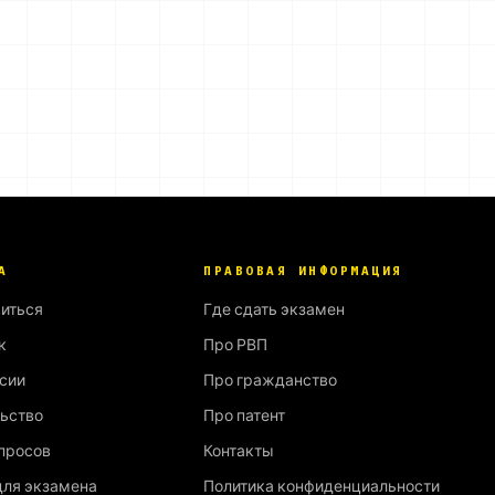
А
ПРАВОВАЯ ИНФОРМАЦИЯ
виться
Где сдать экзамен
к
Про РВП
сии
Про гражданство
ьство
Про патент
просов
Контакты
ля экзамена
Политика конфиденциальности