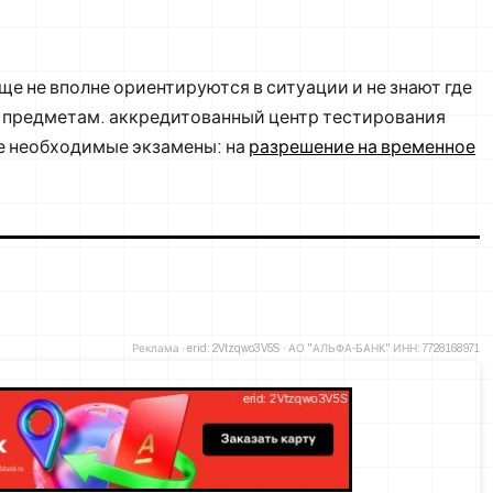
е не вполне ориентируются в ситуации и не знают где
м предметам. аккредитованный центр тестирования
ые необходимые экзамены: на
разрешение на временное
Реклама · erid: 2Vtzqwo3V5S · АО "АЛЬФА-БАНК" ИНН: 7728168971