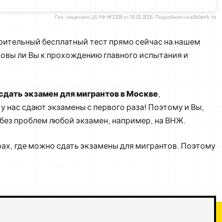
Ген. лицензия ЦБ РФ №1326 от 16.01.2015. Подробнее на alfabank.ru
арительный бесплатный тест прямо сейчас на нашем
отовы ли Вы к прохождению главного испытания и
 сдать экзамен для мигрантов в Москве
,
 у нас сдают экзамены с первого раза! Поэтому и Вы,
без проблем любой экзамен, например, на ВНЖ.
рах, где можно сдать экзамены для мигрантов. Поэтому