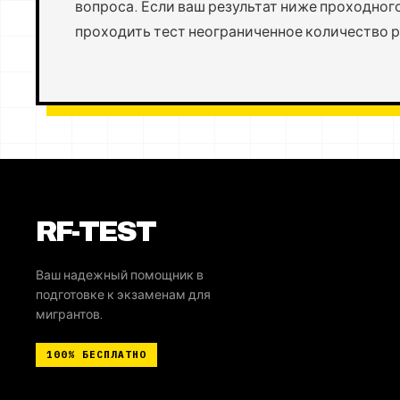
вопроса. Если ваш результат ниже проходног
проходить тест неограниченное количество р
RF-TEST
Ваш надежный помощник в
подготовке к экзаменам для
мигрантов.
100%
БЕСПЛАТНО