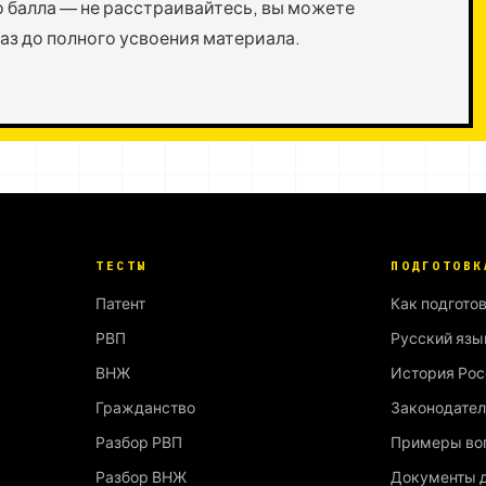
о балла — не расстраивайтесь, вы можете
аз до полного усвоения материала.
ТЕСТЫ
ПОДГОТОВК
Патент
Как подгото
РВП
Русский язы
ВНЖ
История Рос
Гражданство
Законодател
Разбор РВП
Примеры во
Разбор ВНЖ
Документы д